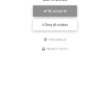
06 19 32 79 80
OK, accept all
Lundi au samedi :
8h - 18h
Deny all cookies
Voir
+
d'infos sur
facebook
PERSONALIZE
PRIVACY POLICY
ENVOYEZ UN MESSAGE
Nom Prénom
Société
Email