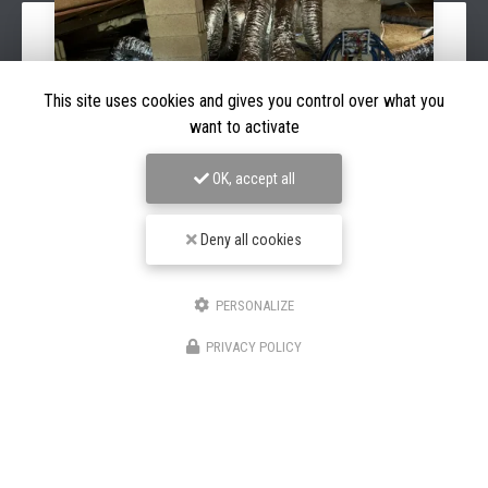
This site uses cookies and gives you control over what you
want to activate
OK, accept all
Deny all cookies
03/08/2026
Pose d’une climatisation à porto vecchio
PERSONALIZE
SC CLIMATISATION est intervenu pour l'
installation d'une
PRIVACY POLICY
climatisation
à Porto-Vecchio
Votre
entreprise de
climatisation à Porto-Vecchio
, s'est…
Toute l'actualité