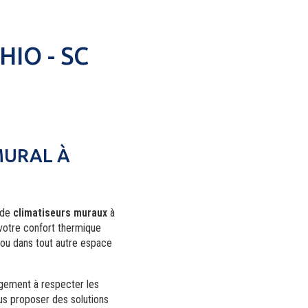
IO - SC
MURAL À
n de
climatiseurs muraux
à
 votre confort thermique
t ou dans tout autre espace
agement à respecter les
us proposer des solutions